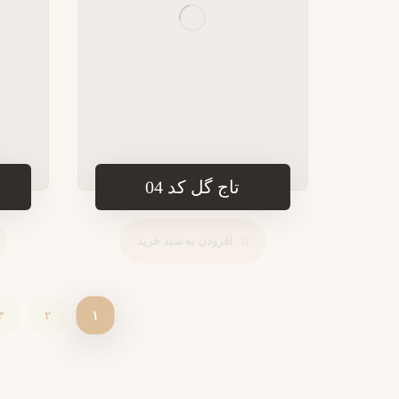
تاج گل کد 04
افزودن به سبد خرید
۳
۲
۱